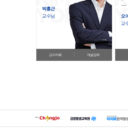
박홍근
교수님
오
교
교수카페
개설강좌