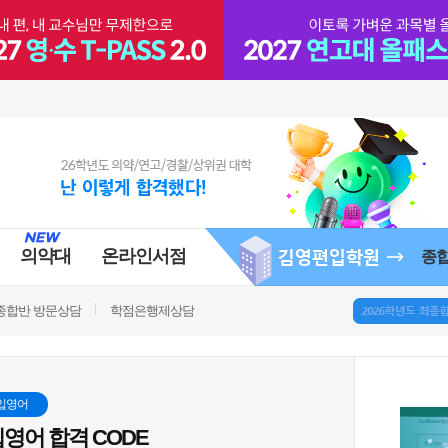
의약대
온라인서점
종
종합반 방문상담
학점은행제상담
입영어
영어 합격 CODE