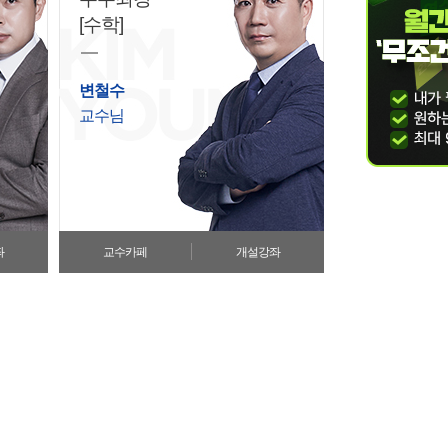
 패키지♡ 플러스캐쉬 1만원
[수학]
스♡ 제로베이스를 위한 가장 완벽한 기초 완성
변철수
교수님
좌
교수카페
개설강좌