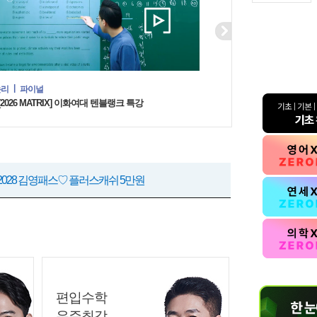
연고대 편입이 목표라면 지
Next
의 전략
[지구과학의 신] 연고대 지구과학 심화+문제풀이
 패키지♡ 플러스캐쉬 1만원
논리
파이널
전공-인문
경
방정훈
[2026 MATRIX] 이화여대 텐블랭크 특강
스♡ 제로베이스를 위한 가장 완벽한 기초 완성
 원더패스♡ 플러스캐쉬 5만원
+2028 김영패스♡ 플러스캐쉬 5만원
올패스2.0♡ 선착순 최대 40만원 할인
올패스CHOICE ♡ 10만원 할인+플러스캐쉬 4만
패스2.0♡ 플러스캐쉬 3만원
편입수학
우주최강