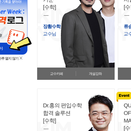
[수학]
[수
장황수학
류
교수님
교
하루 열지 않기
교수카페
개설강좌
Dr.홍의 편입수학
Q
합격 솔루션
OF
[수학]
MA
[수