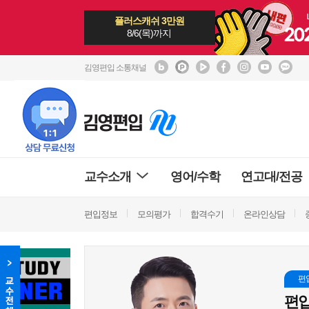
플러스캐쉬 3만원
8/6(목)까지
김영편입 소통채널
교수소개
영어/수학
연고대/전공
편입정보
모의평가
합격수기
온라인상담
편
편입