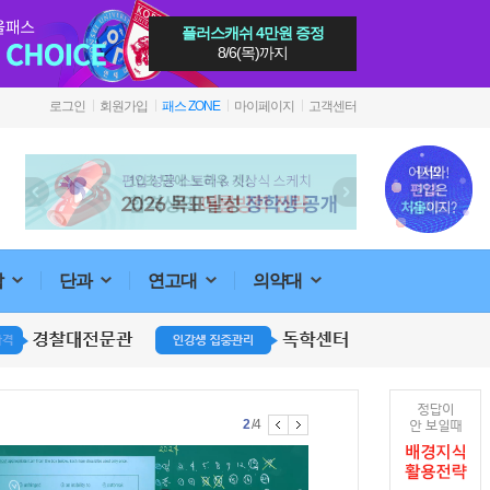
플러스캐쉬 4만원 증정
8/6(목)까지
로그인
회원가입
패스 ZONE
마이페이지
고객센터
합
단과
연고대
의약대
1
2
3
4
/4
지구과학
지구과학의 방점을 찍다