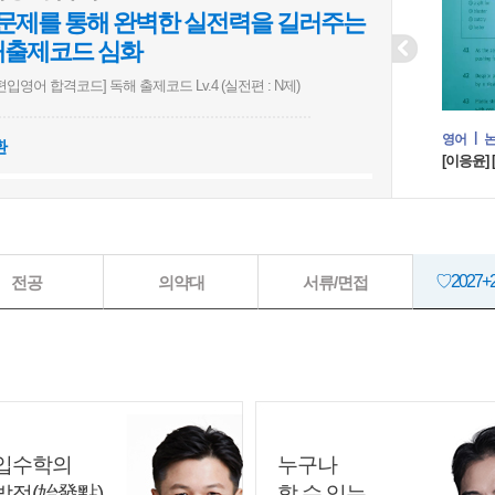
0문제를 통해 완벽한 실전력을 길러주는
Prev
해출제코드 심화
7 편입영어 합격코드] 독해 출제코드 Lv.4 (실전편 : N제)
♡경찰대
어
논리
실전
영어
환
지훈] [2027 쉬운편입] 스나이퍼 논리D (기출변형)
[이응윤] 
♡제로패
♡의약대
♡2027
전공
의약대
서류/면접
♡의약대 
♡연고대 
♡영수 T
입수학의
누구나
발점(始發點)
할 수 있는