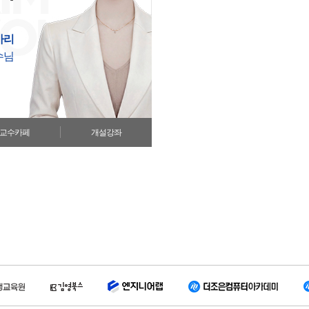
아리
수님
교수카페
개설강좌