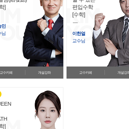
♡경찰대
학]
편입수학
[수학]
♡제로패
승민
수님
이한얼
교수님
교수카페
개설강좌
교수카페
개설강
UEEN
TH
학]