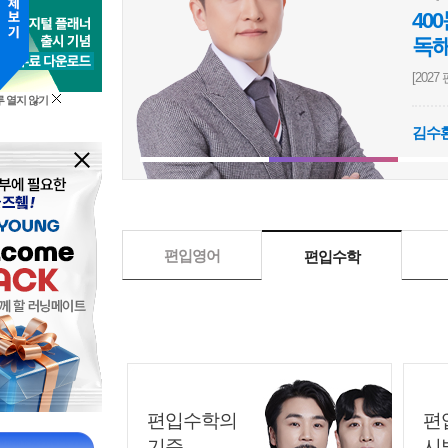
40
독
[202
 열지 않기
의학계열
생물학
심화
영
김수
[이정민] [2027 BIOstory] 의학계열 편입생물 심화 1000제 문제풀이
[이
편입영어
편입수학
편입수학의
편
기준
시