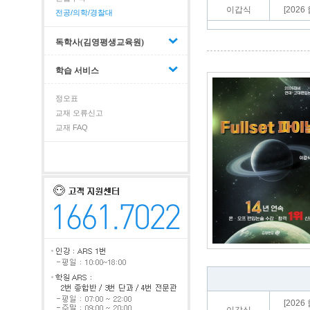
이갑식
[202
전공/의학/경찰대
독학사(김영평생교육원)
학습 서비스
정오표
교재 오류신고
교재 FAQ
[2026