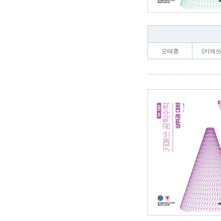
오태훈
[키매쓰