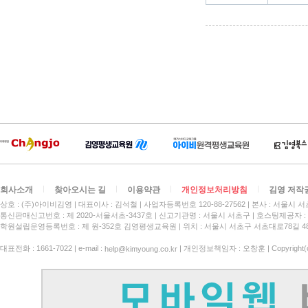
회사소개
찾아오시는 길
이용약관
개인정보처리방침
김영 저작
상호 : (주)아이비김영
대표이사 : 김석철
사업자등록번호 120-88-27562
본사 : 서울시 서
통신판매신고번호 : 제 2020-서울서초-3437호
신고기관명 : 서울시 서초구
호스팅제공자 : 
학원설립운영등록번호 : 제 원-352호 김영평생교육원 | 위치 : 서울시 서초구 서초대로78길 4
대표전화 : 1661-7022 | e-mail :
| 개인정보책임자 : 오창훈 | Copyright(c)
help@kimyoung.co.kr