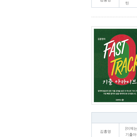
김홍영
틴
[이제는
김홍영
기출아