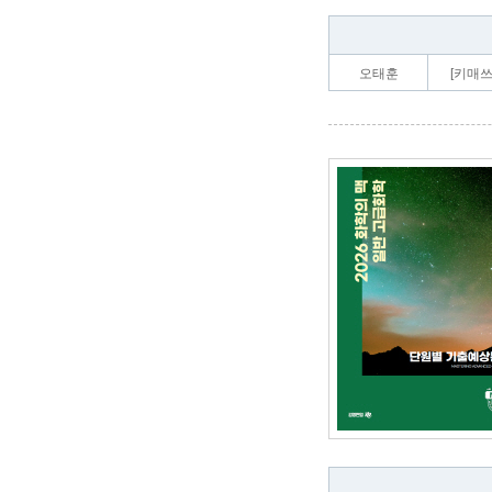
오태훈
[키매쓰