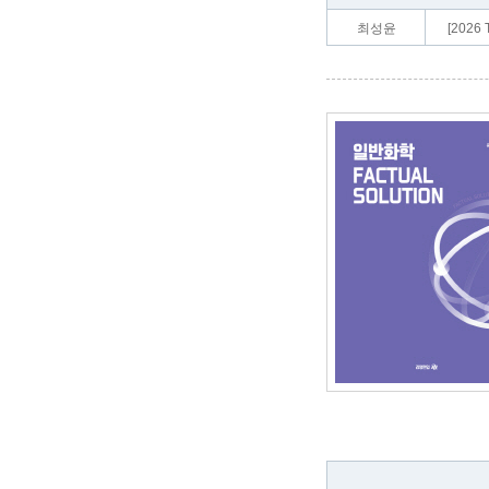
최성윤
[202