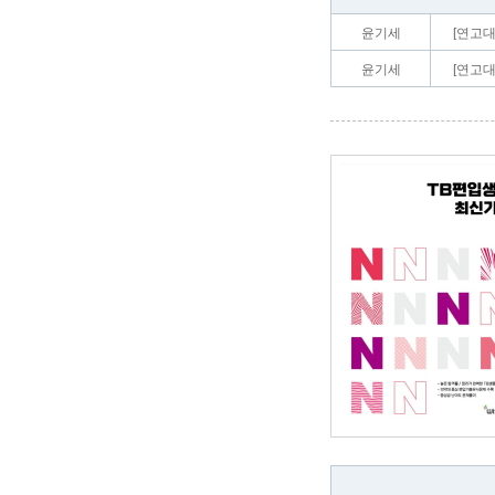
윤기세
[연고대
윤기세
[연고대