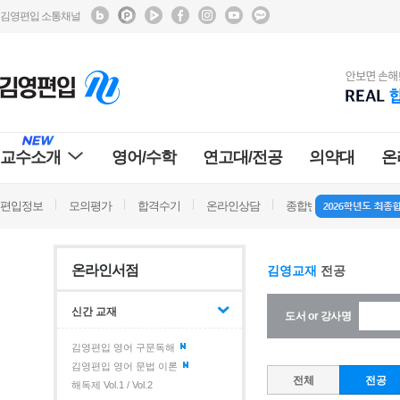
김영편입 소통채널
교수소개
영어/수학
연고대/전공
의약대
온
편입정보
모의평가
합격수기
온라인상담
종합반 방문상담
학
온라인서점
김영교재
전공
신간 교재
도서 or 강사명
김영편입 영어 구문독해
김영편입 영어 문법 이론
전체
전공
해독제 Vol.1 / Vol.2