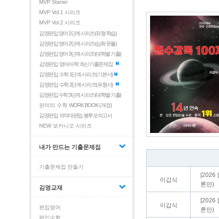
MVP Starter
MVP Vol.1 시리즈
MVP Vol.2 시리즈
김영편입 영어 1단계 시리즈(유형 학습)
김영편입 영어 2단계 시리즈(심화 문풀)
김영편입 영어 3단계 시리즈(대학별 기출)
김영편입 영어/수학 최신기출문제집
김영편입 수학 1단계 시리즈(기본서)
김영편입 수학 2단계 시리즈(유형서)
김영편입 수학 3단계 시리즈(대학별 기출)
편머리 수학
WORK BOOK (개정)
김영편입 의약대편입 봉투모의고사
NEW 보카니오 시리즈
내가 만드는 기출문제집
기출문제집 만들기
[2026
이갑식
론만)
김영교재
[2026
이갑식
편입영어
론만)
편입수학