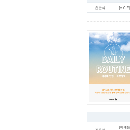
윤관식
[A.C
[이제는