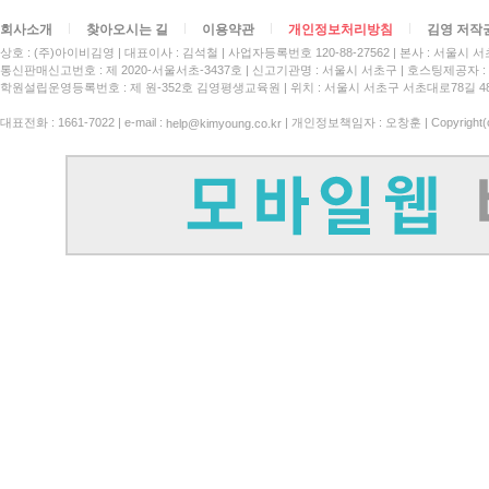
회사소개
찾아오시는 길
이용약관
개인정보처리방침
김영 저작
상호 : (주)아이비김영
대표이사 : 김석철
사업자등록번호 120-88-27562
본사 : 서울시 서
통신판매신고번호 : 제 2020-서울서초-3437호
신고기관명 : 서울시 서초구
호스팅제공자 : 
학원설립운영등록번호 : 제 원-352호 김영평생교육원 | 위치 : 서울시 서초구 서초대로78길 4
대표전화 : 1661-7022 | e-mail :
| 개인정보책임자 : 오창훈 | Copyright(c)
help@kimyoung.co.kr