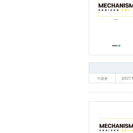
이응윤
[2027