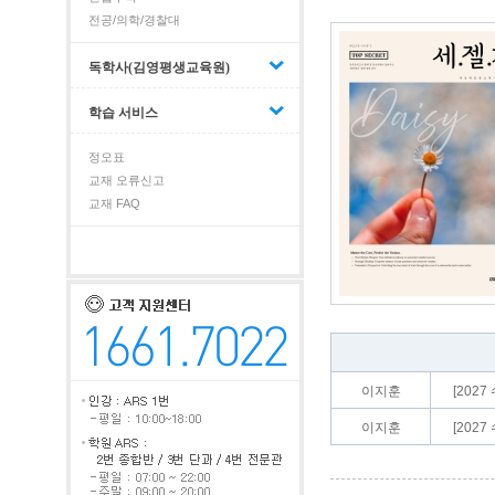
전공/의학/경찰대
독학사(김영평생교육원)
학습 서비스
정오표
교재 오류신고
교재 FAQ
이지훈
[202
이지훈
[202