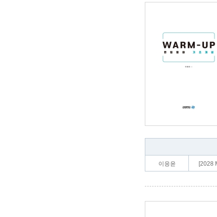
이응윤
[202