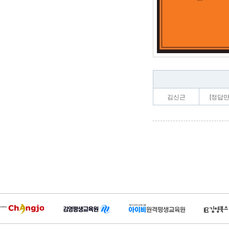
김신근
[정답만 