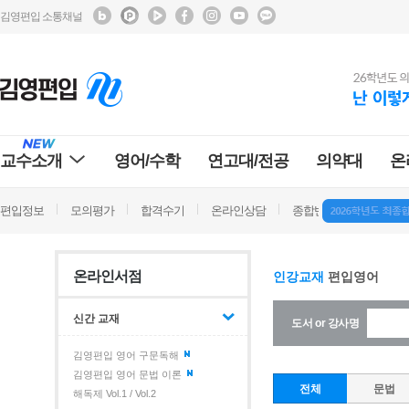
김영편입 소통채널
교수소개
영어/수학
연고대/전공
의약대
온
편입정보
모의평가
합격수기
온라인상담
종합반 방문상담
학
온라인서점
인강교재
편입영어
신간 교재
도서 or 강사명
김영편입 영어 구문독해
김영편입 영어 문법 이론
전체
문법
해독제 Vol.1 / Vol.2