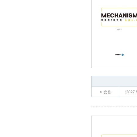
이응윤
[2027