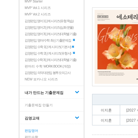
MVP Starter
MVP Vol.1 시리즈
MVP Vol.2 시리즈
김영편입 영어 1단계 시리즈(유형 학습)
김영편입 영어 2단계 시리즈(심화 문풀)
김영편입 영어 3단계 시리즈(대학별 기출)
김영편입 영어/수학 최신기출문제집
김영편입 수학 1단계 시리즈(기본서)
김영편입 수학 2단계 시리즈(유형서)
김영편입 수학 3단계 시리즈(대학별 기출)
편머리 수학
WORK BOOK (개정)
김영편입 의약대편입 봉투모의고사
NEW 보카니오 시리즈
내가 만드는 기출문제집
기출문제집 만들기
이지훈
[202
김영교재
이지훈
[202
편입영어
편입수학