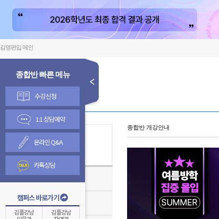
김영편입 메인
종합반 빠른 메뉴
수강신청
1:1 상담예약
종합반 개강안내
온라인 Q&A
김영종합반
카톡상담
김영편입학원TV
캠퍼스 바로가기
온라인 수강신청 안내
김플강남
김플강남
인문관
자연관