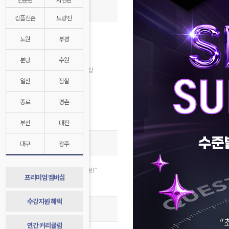
종합반 개강안내
김플신촌
노량진
8월 수강신청
노원
부평
인문계 8월 개강
자연계 8월 개강
분당
수원
2028대비 1학년 반 8월 개강
일산
잠실
김영플러스 8월 개강
자연계전문관 8월 개강
종로
평촌
경찰대/연고대 특별반
매월 수강지원 혜택
부산
대전
종합반 스토리
대구
광주
합격 절대공식, “합격=종합반"
프리미엄 멤버십
종합반 1년 발자취 기록
수강지원 혜택
종합반 합격 시스템
연간 커리큘럼