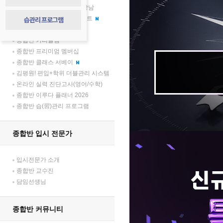
압도적 격차, 김영플러스 강남
종합반 학부모 소통 프로젝트
습관리 프로그램
종합반 합격생 토크 콘서트
종합반 커리큘럼
종합반 프리미엄 멤버십
종합반 클래스 서베이
김평원! 편입+학위 더블관리 시스템
온라인 실력 진단고사(영어/수학)
종합반 이루다 플래너 2026
종합반 습(習)관리 프로그램
종합반 입시 전문가
입시전문가 소개
종합반 교수진
담임선생님
종합반 커뮤니티