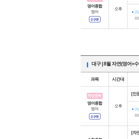
영어종합
오후
영어
기
8/
대구 | 8월 자연(영어+수
과목
시간대
[인
영어종합
오후
영어
기
8/
[자