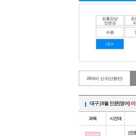
김플강남
김
인문관
수원
대구
28대비 신규(선행반)
대구 | 8월 인문(영어)
이
과목
시간대
[인