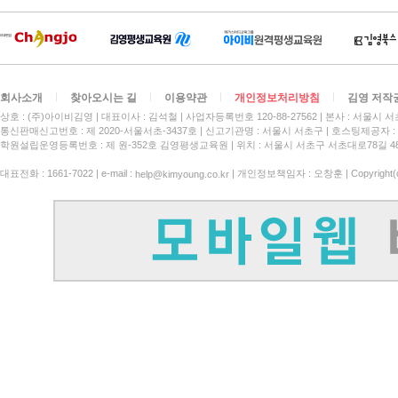
회사소개
찾아오시는 길
이용약관
개인정보처리방침
김영 저작
상호 : (주)아이비김영
대표이사 : 김석철
사업자등록번호 120-88-27562
본사 : 서울시 서
통신판매신고번호 : 제 2020-서울서초-3437호
신고기관명 : 서울시 서초구
호스팅제공자 : 
학원설립운영등록번호 : 제 원-352호 김영평생교육원 | 위치 : 서울시 서초구 서초대로78길 4
대표전화 : 1661-7022 | e-mail :
| 개인정보책임자 : 오창훈 | Copyright(c)
help@kimyoung.co.kr