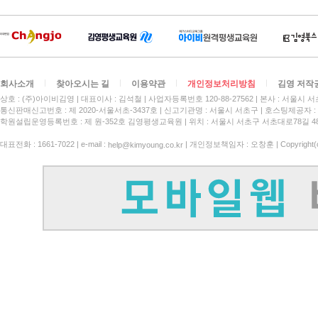
회사소개
찾아오시는 길
이용약관
개인정보처리방침
김영 저작
상호 : (주)아이비김영
대표이사 : 김석철
사업자등록번호 120-88-27562
본사 : 서울시 서
통신판매신고번호 : 제 2020-서울서초-3437호
신고기관명 : 서울시 서초구
호스팅제공자 : 
학원설립운영등록번호 : 제 원-352호 김영평생교육원 | 위치 : 서울시 서초구 서초대로78길 4
대표전화 : 1661-7022 | e-mail :
| 개인정보책임자 : 오창훈 | Copyright(c)
help@kimyoung.co.kr