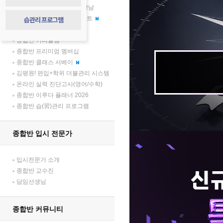
압도적 격차, 김영플러스 강남
종합반 학부모 소통 프로젝트
습관리 프로그램
종합반 합격생 토크 콘서트
종합반 커리큘럼
종합반 프리미엄 멤버십
종합반 클래스 서베이
김평원! 편입+학위 더블관리 시스템
온라인 실력 진단고사(영어/수학)
종합반 이루다 플래너 2026
종합반 습(習)관리 프로그램
종합반 입시 전문가
입시전문가 소개
종합반 교수진
담임선생님
종합반 커뮤니티