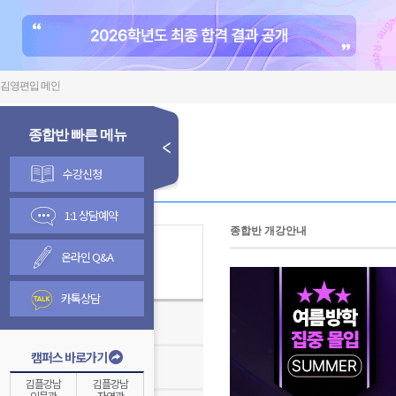
김영편입 메인
종합반 빠른 메뉴
수강신청
1:1 상담예약
종합반 개강안내
온라인 Q&A
김영종합반
카톡상담
김영편입학원TV
캠퍼스 바로가기
온라인 수강신청 안내
김플강남
김플강남
인문관
자연관