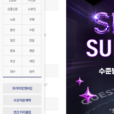
종합반 개강안내
김플신촌
노량진
8월 수강신청
노원
부평
인문계 8월 개강
자연계 8월 개강
분당
수원
2028대비 1학년 반 8월 개강
일산
잠실
김영플러스 8월 개강
자연계전문관 8월 개강
종로
평촌
경찰대/연고대 특별반
매월 수강지원 혜택
부산
대전
종합반 스토리
대구
광주
합격 절대공식, “합격=종합반"
프리미엄 멤버십
종합반 1년 발자취 기록
수강지원 혜택
종합반 합격 시스템
연간 커리큘럼