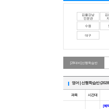
김플강남
김
인문관
수원
대구
[28대비]선행학습반
영어 | 선행학습반 (202
과목
시간대
[혜