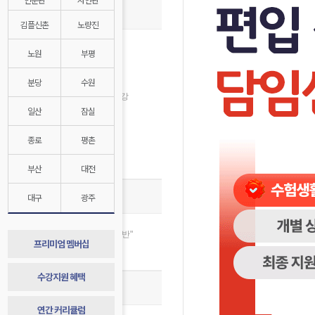
종합반 개강안내
김플신촌
노량진
8월 수강신청
노원
부평
인문계 8월 개강
자연계 8월 개강
분당
수원
2028대비 1학년 반 8월 개강
일산
잠실
김영플러스 8월 개강
자연계전문관 8월 개강
종로
평촌
경찰대/연고대 특별반
매월 수강지원 혜택
부산
대전
종합반 스토리
대구
광주
합격 절대공식, “합격=종합반"
프리미엄 멤버십
종합반 1년 발자취 기록
수강지원 혜택
종합반 합격 시스템
연간 커리큘럼