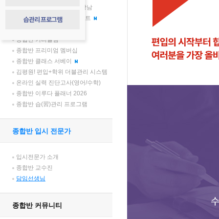
압도적 격차, 김영플러스 강남
종합반 학부모 소통 프로젝트
습관리 프로그램
종합반 합격생 토크 콘서트
종합반 커리큘럼
종합반 프리미엄 멤버십
종합반 클래스 서베이
김평원! 편입+학위 더블관리 시스템
온라인 실력 진단고사(영어/수학)
종합반 이루다 플래너 2026
종합반 습(習)관리 프로그램
종합반 입시 전문가
입시전문가 소개
종합반 교수진
담임선생님
종합반 커뮤니티