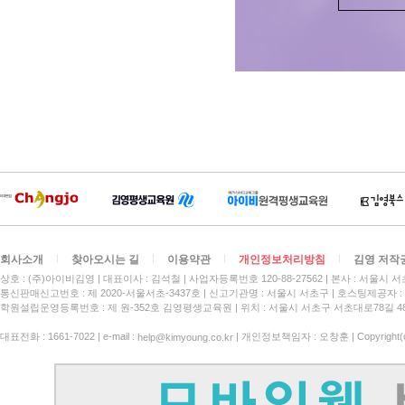
회사소개
찾아오시는 길
이용약관
개인정보처리방침
김영 저작
상호 : (주)아이비김영
대표이사 : 김석철
사업자등록번호 120-88-27562
본사 : 서울시 서
통신판매신고번호 : 제 2020-서울서초-3437호
신고기관명 : 서울시 서초구
호스팅제공자 : 
학원설립운영등록번호 : 제 원-352호 김영평생교육원 | 위치 : 서울시 서초구 서초대로78길 4
대표전화 : 1661-7022 | e-mail :
| 개인정보책임자 : 오창훈 | Copyright(c)
help@kimyoung.co.kr