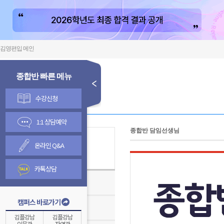
김영편입 메인
종합반 빠른 메뉴
수강신청
1:1 상담예약
종합반 담임선생님
온라인 Q&A
김영종합반
카톡상담
김영편입학원TV
캠퍼스 바로가기
온라인 수강신청 안내
김플강남
김플강남
인문관
자연관