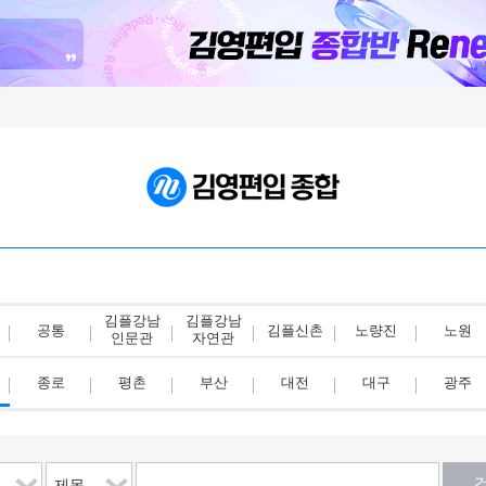
김플강남
김플강남
공통
김플신촌
노량진
노원
인문관
자연관
종로
평촌
부산
대전
대구
광주