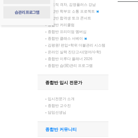
압도적 격차, 김영플러스 강남
습관리 프로그램
종합반 학부모 소통 프로젝트
종합반 합격생 토크 콘서트
종합반 커리큘럼
종합반 프리미엄 멤버십
종합반 클래스 서베이
김평원! 편입+학위 더블관리 시스템
온라인 실력 진단고사(영어/수학)
종합반 이루다 플래너 2026
종합반 습(習)관리 프로그램
종합반 입시 전문가
입시전문가 소개
종합반 교수진
담임선생님
종합반 커뮤니티