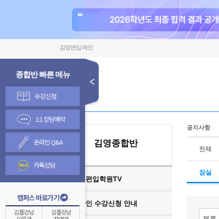
김영편입 메인
종합반 빠른 메뉴
수강신청
1:1 상담예약
공지사항
온라인 Q&A
김영종합반
전체
카톡상담
잠실
김영편입학원TV
캠퍼스 바로가기
온라인 수강신청 안내
김플강남
김플강남
인문관
자연관