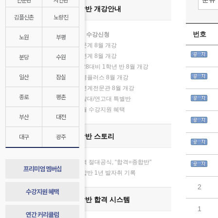
종합반 개강안내
김플신촌
노량진
번호
8월 수강신청
노원
부평
인문계 8월 개강
분당
수원
자연계 8월 개강
2028대비 1학년 반 8월 개강
일산
잠실
김영플러스 8월 개강
기
자연계전문관 8월 개강
종로
평촌
경찰대/연고대 특별반
매월 수강지원 혜택
부산
대전
대구
광주
종합반 스토리
합격 절대공식, “합격=종합반"
프리미엄 멤버십
종합반 1년 발자취 기록
2
수강지원 혜택
종합반 합격 시스템
1
연간 커리큘럼