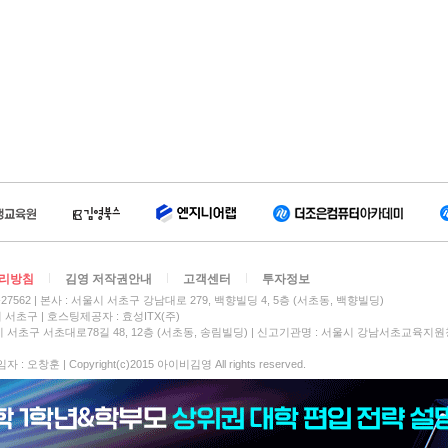
리방침
김영 저작권안내
고객센터
투자정보
27562
본사 : 서울시 서초구 강남대로 279, 백향빌딩 4, 5층 (서초동, 백향빌딩)
시 서초구
호스팅제공자 : 효성ITX(주)
 서초구 서초대로78길 48, 12층 (서초동, 송림빌딩) | 신고기관명 : 서울시 강남서초교육지원
 오창훈 | Copyright(c)2015 아이비김영 All rights reserved.