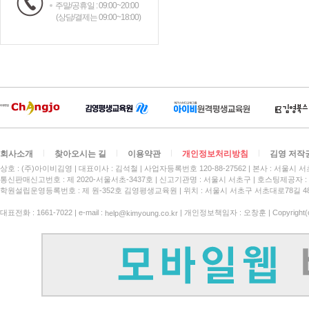
주말/공휴일 : 09:00~20:00
(상담/결제는 09:00~18:00)
회사소개
찾아오시는 길
이용약관
개인정보처리방침
김영 저작
상호 : (주)아이비김영
대표이사 : 김석철
사업자등록번호 120-88-27562
본사 : 서울시 서
통신판매신고번호 : 제 2020-서울서초-3437호
신고기관명 : 서울시 서초구
호스팅제공자 : 
학원설립운영등록번호 : 제 원-352호 김영평생교육원 | 위치 : 서울시 서초구 서초대로78길 4
대표전화 : 1661-7022 | e-mail :
| 개인정보책임자 : 오창훈 | Copyright(c)
help@kimyoung.co.kr