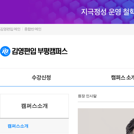
김영편입 메인
종합반 메인
수강신청
캠퍼스 소
원장 인사말
캠퍼스소개
캠퍼스소개