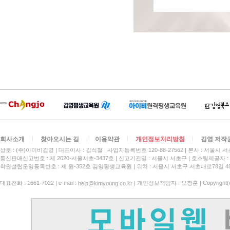
회사소개
찾아오시는 길
이용약관
개인정보처리방침
김영 저작
상호 : (주)아이비김영
대표이사 : 김석철
사업자등록번호 120-88-27562
본사 : 서울시 서
통신판매신고번호 : 제 2020-서울서초-3437호
신고기관명 : 서울시 서초구
호스팅제공자 : 
학원설립운영등록번호 : 제 원-352호 김영평생교육원 | 위치 : 서울시 서초구 서초대로78길 4
대표전화 : 1661-7022 | e-mail :
| 개인정보책임자 : 오창훈 | Copyright(c)
help@kimyoung.co.kr