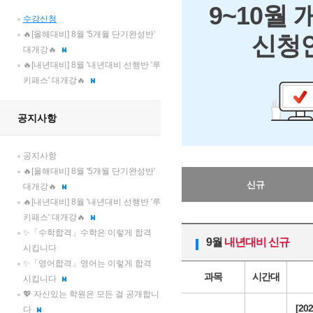
9~10월
수강신청
🔥[올해대비] 8월 '5개월 단기완성반'
신청
대개강🔥
🔥[내년대비] 8월 '내년대비 선행반 '루
키패스' 대개강🔥
공지사항
공지사항
🔥[올해대비] 8월 '5개월 단기완성반'
신규
대개강🔥
🔥[내년대비] 8월 '내년대비 선행반 '루
키패스' 대개강🔥
✨「수학합격」수학은 이렇게 합격
9월
내년대비 신규
시킵니다
✨「영어합격」영어는 이렇게 합격
과목
시간대
시킵니다
💖 자신있는 학원은 모든 걸 공개합니
[20
다