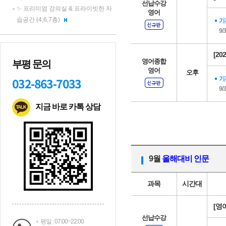
선납수강
✨ 프리미엄 강의실 & 프라이빗한 자
영어
습공간 (4,6,7층)
기
9/
[20
영어종합
부평 문의
영어
오후
032-863-7033
기
9/
지금 바로 카톡 상담
9월
올해대비 인문
과목
시간대
[영어
선납수강
평일 : 07:00~22:00