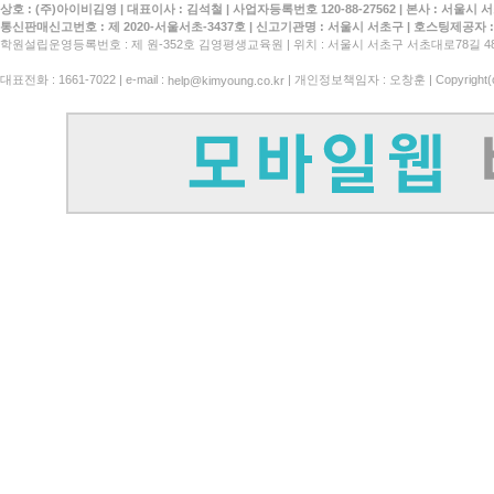
상호 : (주)아이비김영
대표이사 : 김석철
사업자등록번호 120-88-27562
본사 : 서울시 서
통신판매신고번호 : 제 2020-서울서초-3437호
신고기관명 : 서울시 서초구
호스팅제공자 : 
학원설립운영등록번호 : 제 원-352호 김영평생교육원 | 위치 : 서울시 서초구 서초대로78길 4
대표전화 : 1661-7022 | e-mail :
| 개인정보책임자 : 오창훈 | Copyright(c)
help@kimyoung.co.kr