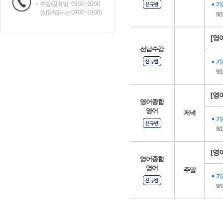
주말/공휴일 : 09:00~20:00
기
(상담/결제는 09:00~18:00)
9/
[영어
선납수강
기
9/
[영어
영어종합
영어
저녁
기
9/
[영어
영어종합
영어
주말
기
9/