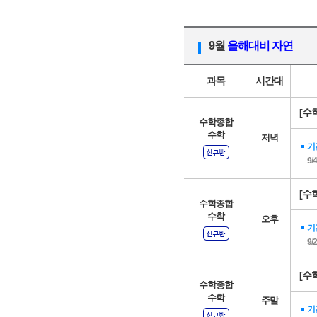
9월
올해대비 자연
과목
시간대
[수
수학종합
수학
저녁
기
9/
[수
수학종합
수학
오후
기
9/
[수
수학종합
수학
주말
기