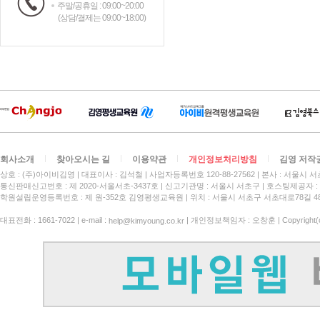
주말/공휴일 : 09:00~20:00
(상담/결제는 09:00~18:00)
회사소개
찾아오시는 길
이용약관
개인정보처리방침
김영 저작
상호 : (주)아이비김영
대표이사 : 김석철
사업자등록번호 120-88-27562
본사 : 서울시 서
통신판매신고번호 : 제 2020-서울서초-3437호
신고기관명 : 서울시 서초구
호스팅제공자 : 
학원설립운영등록번호 : 제 원-352호 김영평생교육원 | 위치 : 서울시 서초구 서초대로78길 4
대표전화 : 1661-7022 | e-mail :
| 개인정보책임자 : 오창훈 | Copyright(c)
help@kimyoung.co.kr