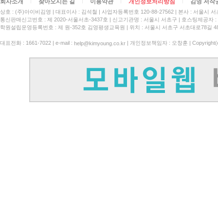
회사소개
찾아오시는 길
이용약관
개인정보처리방침
김영 저작
상호 : (주)아이비김영
대표이사 : 김석철
사업자등록번호 120-88-27562
본사 : 서울시 서
통신판매신고번호 : 제 2020-서울서초-3437호
신고기관명 : 서울시 서초구
호스팅제공자 : 
학원설립운영등록번호 : 제 원-352호 김영평생교육원 | 위치 : 서울시 서초구 서초대로78길 4
대표전화 : 1661-7022 | e-mail :
| 개인정보책임자 : 오창훈 | Copyright(c)
help@kimyoung.co.kr