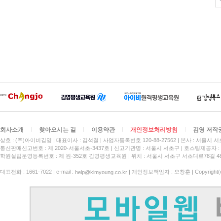
회사소개
찾아오시는 길
이용약관
개인정보처리방침
김영 저작
상호 : (주)아이비김영
대표이사 : 김석철
사업자등록번호 120-88-27562
본사 : 서울시 서
통신판매신고번호 : 제 2020-서울서초-3437호
신고기관명 : 서울시 서초구
호스팅제공자 : 
학원설립운영등록번호 : 제 원-352호 김영평생교육원 | 위치 : 서울시 서초구 서초대로78길 4
대표전화 : 1661-7022 | e-mail :
| 개인정보책임자 : 오창훈 | Copyright(c)
help@kimyoung.co.kr