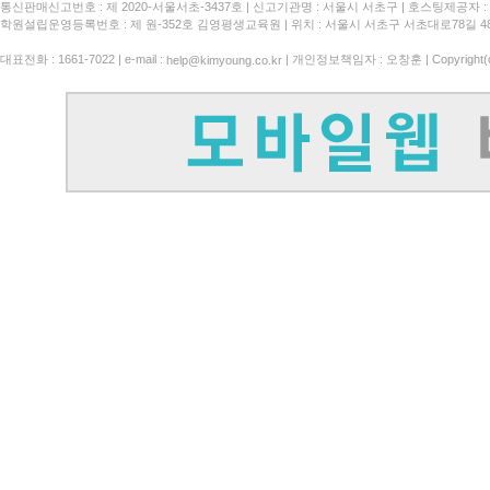
통신판매신고번호 : 제 2020-서울서초-3437호
신고기관명 : 서울시 서초구
호스팅제공자 : 
학원설립운영등록번호 : 제 원-352호 김영평생교육원 | 위치 : 서울시 서초구 서초대로78길 4
대표전화 : 1661-7022 | e-mail :
| 개인정보책임자 : 오창훈 | Copyright(c)
help@kimyoung.co.kr