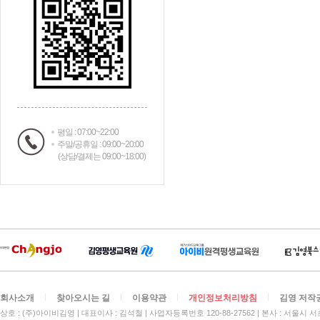
평일 : 07:00~22:00
주말/공휴일 : 09:00~20:00
(상담/결제는 09:00~18:00)
회사소개
찾아오시는 길
이용약관
개인정보처리방침
김영 저작
상호 : (주)아이비김영
대표이사 : 김석철
사업자등록번호 120-88-27562
본사 : 서울시 서