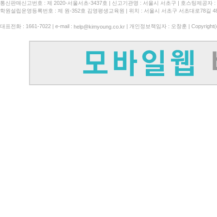
통신판매신고번호 : 제 2020-서울서초-3437호
신고기관명 : 서울시 서초구
호스팅제공자 : 
학원설립운영등록번호 : 제 원-352호 김영평생교육원 | 위치 : 서울시 서초구 서초대로78길 4
대표전화 : 1661-7022 | e-mail :
| 개인정보책임자 : 오창훈 | Copyright(c)
help@kimyoung.co.kr