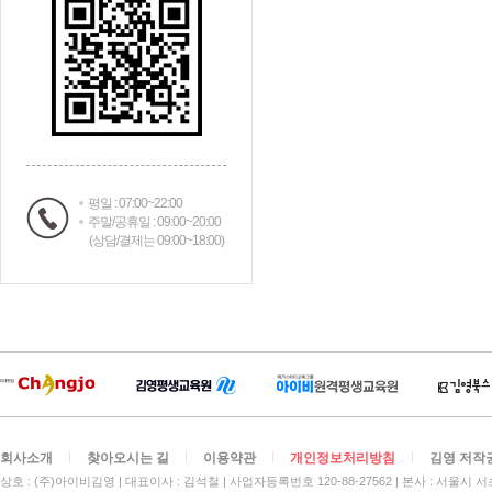
평일 : 07:00~22:00
주말/공휴일 : 09:00~20:00
(상담/결제는 09:00~18:00)
회사소개
찾아오시는 길
이용약관
개인정보처리방침
김영 저작
상호 : (주)아이비김영
대표이사 : 김석철
사업자등록번호 120-88-27562
본사 : 서울시 서