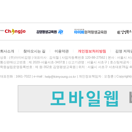
회사소개
찾아오시는 길
이용약관
개인정보처리방침
김영 저작
상호 : (주)아이비김영
대표이사 : 김석철
사업자등록번호 120-88-27562
본사 : 서울시 서
통신판매신고번호 : 제 2020-서울서초-3437호
신고기관명 : 서울시 서초구
호스팅제공자 : 
학원설립운영등록번호 : 제 원-352호 김영평생교육원 | 위치 : 서울시 서초구 서초대로78길 4
대표전화 : 1661-7022 | e-mail :
| 개인정보책임자 : 오창훈 | Copyright(c)
help@kimyoung.co.kr