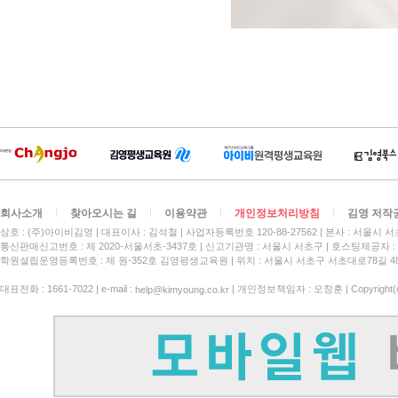
회사소개
찾아오시는 길
이용약관
개인정보처리방침
김영 저작
상호 : (주)아이비김영
대표이사 : 김석철
사업자등록번호 120-88-27562
본사 : 서울시 서
통신판매신고번호 : 제 2020-서울서초-3437호
신고기관명 : 서울시 서초구
호스팅제공자 : 
학원설립운영등록번호 : 제 원-352호 김영평생교육원 | 위치 : 서울시 서초구 서초대로78길 4
대표전화 : 1661-7022 | e-mail :
| 개인정보책임자 : 오창훈 | Copyright(c)
help@kimyoung.co.kr