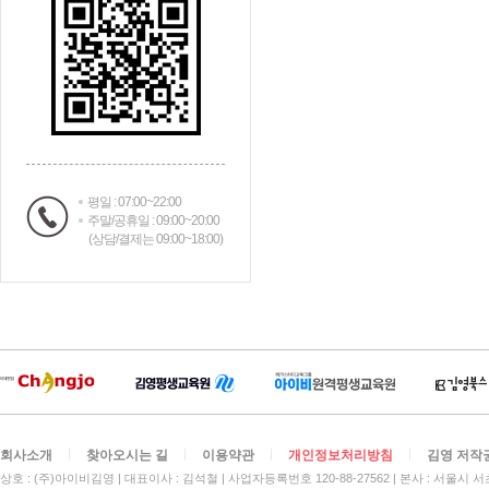
평일 : 07:00~22:00
주말/공휴일 : 09:00~20:00
(상담/결제는 09:00~18:00)
회사소개
찾아오시는 길
이용약관
개인정보처리방침
김영 저작
상호 : (주)아이비김영
대표이사 : 김석철
사업자등록번호 120-88-27562
본사 : 서울시 서