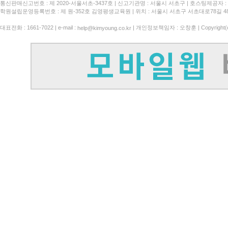
통신판매신고번호 : 제 2020-서울서초-3437호
신고기관명 : 서울시 서초구
호스팅제공자 : 
학원설립운영등록번호 : 제 원-352호 김영평생교육원 | 위치 : 서울시 서초구 서초대로78길 4
대표전화 : 1661-7022 | e-mail :
| 개인정보책임자 : 오창훈 | Copyright(c)
help@kimyoung.co.kr