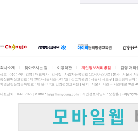
회사소개
찾아오시는 길
이용약관
개인정보처리방침
김영 저작
상호 : (주)아이비김영
대표이사 : 김석철
사업자등록번호 120-88-27562
본사 : 서울시 서
통신판매신고번호 : 제 2020-서울서초-3437호
신고기관명 : 서울시 서초구
호스팅제공자 : 
학원설립운영등록번호 : 제 원-352호 김영평생교육원 | 위치 : 서울시 서초구 서초대로78길 4
대표전화 : 1661-7022 | e-mail :
| 개인정보책임자 : 오창훈 | Copyright(c)
help@kimyoung.co.kr