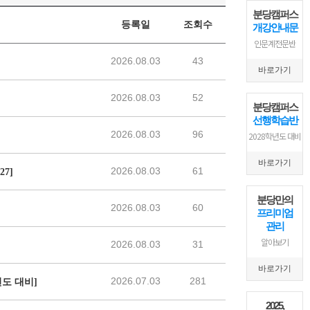
분당캠퍼스
개강안내문
인문계전문반
바로가기
분당캠퍼스
선행학습반
2028학년도 대비
바로가기
분당만의
프리미엄
관리
알아보기
바로가기
2025,