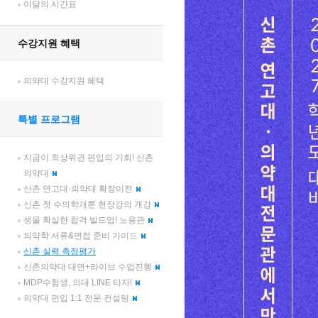
이달의 시간표
수강지원 혜택
의약대 수강지원 혜택
특별 프로그램
지금이 최상위귄 편입의 기회! 신촌
의약대
신촌 연고대·의약대 확장이전
신촌 첫 수의학개론 현장강의 개강
생물 확실한 합격 빌드업! 노용관
의약학 서류&면접 준비 가이드
신촌 실력 측정평가
신촌의약대 대면+라이브 수업진행
MDP수험생, 의대 LINE 타자!
의약대 편입 1:1 전문 컨설팅