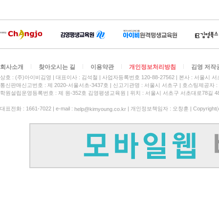
회사소개
찾아오시는 길
이용약관
개인정보처리방침
김영 저작
상호 : (주)아이비김영
대표이사 : 김석철
사업자등록번호 120-88-27562
본사 : 서울시 서
통신판매신고번호 : 제 2020-서울서초-3437호
신고기관명 : 서울시 서초구
호스팅제공자 : 
학원설립운영등록번호 : 제 원-352호 김영평생교육원 | 위치 : 서울시 서초구 서초대로78길 4
대표전화 : 1661-7022 | e-mail :
| 개인정보책임자 : 오창훈 | Copyright(c)
help@kimyoung.co.kr