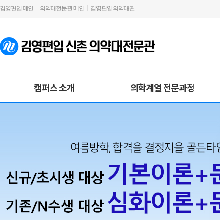
김영편입 메인
의약대전문관 메인
김영편입 의약대관
캠퍼스 소개
의학계열 전문과정