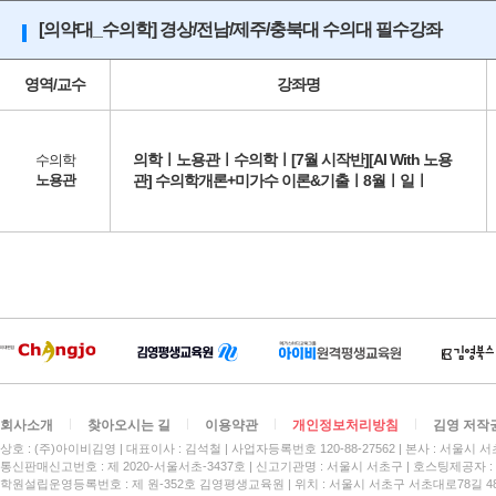
[의약대_수의학] 경상/전남/제주/충북대 수의대 필수강좌
영역/교수
강좌명
의학ㅣ노용관ㅣ수의학ㅣ[7월 시작반][AI With 노용
수의학
노용관
관] 수의학개론+미가수 이론&기출ㅣ8월ㅣ일ㅣ
회사소개
찾아오시는 길
이용약관
개인정보처리방침
김영 저작
상호 : (주)아이비김영
대표이사 : 김석철
사업자등록번호 120-88-27562
본사 : 서울시 서
통신판매신고번호 : 제 2020-서울서초-3437호
신고기관명 : 서울시 서초구
호스팅제공자 : 
학원설립운영등록번호 : 제 원-352호 김영평생교육원 | 위치 : 서울시 서초구 서초대로78길 4