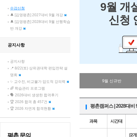
9월 개
수강신청
🔔 [김영평촌] 2027대비 9월 개강
신청 
🔔 [김영평촌] 2028대비 9월 선행학습
반 개강
공지사항
공지사항
📍 8/22(토) 상위권대학 편입전략 설
명회
9월 신규반
✨ 교수진, 비교불가 압도적 강의력
🌈 학습관리 프로그램
🗣️ 2026대비 생생한 합격후기
🏆 2026 합격 총 457건
평촌캠퍼스 | 2028대비
🏆 2026 자연계 합격현황
과목
시간대
평촌 문의
[2