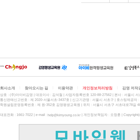
회사소개
찾아오시는 길
이용약관
개인정보처리방침
김영 저작
상호 : (주)아이비김영
대표이사 : 김석철
사업자등록번호 120-88-27562
본사 : 서울시 서
통신판매신고번호 : 제 2020-서울서초-3437호
신고기관명 : 서울시 서초구
호스팅제공자 : 
학원설립운영등록번호 : 제 원-352호 김영평생교육원 | 위치 : 서울시 서초구 서초대로78길 4
대표전화 : 1661-7022 | e-mail :
| 개인정보책임자 : 오창훈 | Copyright(c)
help@kimyoung.co.kr