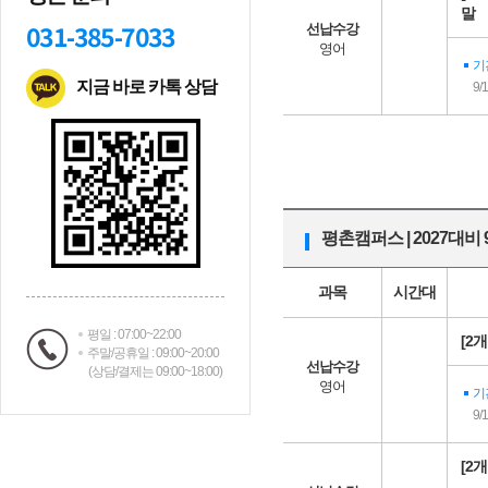
말
031-385-7033
선납수강
영어
기
지금 바로 카톡 상담
9/
평촌캠퍼스 | 2027대비
과목
시간대
평일 : 07:00~22:00
[2
주말/공휴일 : 09:00~20:00
선납수강
(상담/결제는 09:00~18:00)
영어
기
9/
[2