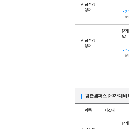
선납수강
영어
기
9/
[2
말
선납수강
영어
기
9/
평촌캠퍼스 | 2027대비
과목
시간대
[2