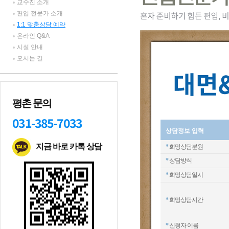
교수진 소개
편입 전문가 소개
1:1 맞춤상담 예약
온라인 Q&A
시설 안내
오시는 길
평촌 문의
031-385-7033
상담정보 입력
지금 바로 카톡 상담
*
희망상담분원
*
상담방식
*
희망상담일시
*
희망상담시간
*
신청자 이름