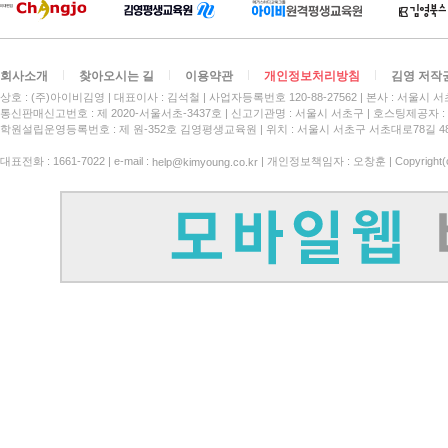
회사소개
찾아오시는 길
이용약관
개인정보처리방침
김영 저작
상호 : (주)아이비김영
대표이사 : 김석철
사업자등록번호 120-88-27562
본사 : 서울시 서
통신판매신고번호 : 제 2020-서울서초-3437호
신고기관명 : 서울시 서초구
호스팅제공자 : 
학원설립운영등록번호 : 제 원-352호 김영평생교육원 | 위치 : 서울시 서초구 서초대로78길 4
대표전화 : 1661-7022 | e-mail :
| 개인정보책임자 : 오창훈 | Copyright(c)
help@kimyoung.co.kr