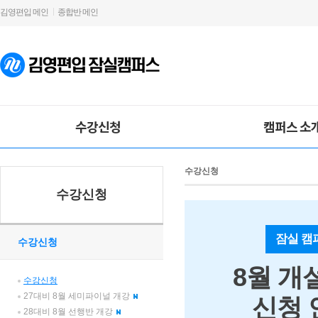
김영편입 메인
종합반 메인
수강신청
캠퍼스 소
수강신청
수강신청
잠실 캠
수강신청
8월 개
수강신청
27대비 8월 세미파이널 개강
신청 
28대비 8월 선행반 개강