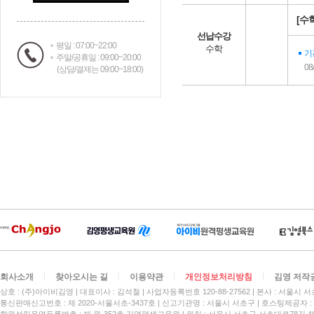
[수
선납수강
평일 : 07:00~22:00
수학
기
주말/공휴일 : 09:00~20:00
08
(상담/결제는 09:00~18:00)
회사소개
찾아오시는 길
이용약관
개인정보처리방침
김영 저작
상호 : (주)아이비김영
대표이사 : 김석철
사업자등록번호 120-88-27562
본사 : 서울시 서
통신판매신고번호 : 제 2020-서울서초-3437호
신고기관명 : 서울시 서초구
호스팅제공자 : 