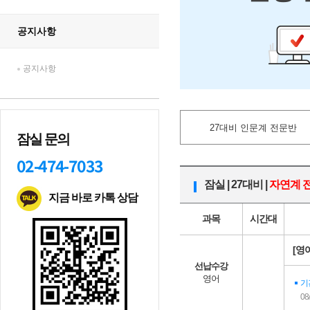
공지사항
공지사항
27대비 인문계 전문반
잠실 문의
02-474-7033
잠실 | 27대비 |
자연계 
지금 바로 카톡 상담
과목
시간대
[영
선납수강
영어
기
08