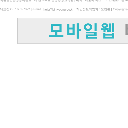
학원설립운영등록번호 : 제 원-352호 김영평생교육원 | 위치 : 서울시 서초구 서초대로78길 4
대표전화 : 1661-7022 | e-mail :
| 개인정보책임자 : 오창훈 | Copyright(c)
help@kimyoung.co.kr