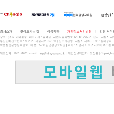
회사소개
찾아오시는 길
이용약관
개인정보처리방침
김영 저작
상호 : (주)아이비김영
대표이사 : 김석철
사업자등록번호 120-88-27562
본사 : 서울시 서
통신판매신고번호 : 제 2020-서울서초-3437호
신고기관명 : 서울시 서초구
호스팅제공자 : 
학원설립운영등록번호 : 제 원-352호 김영평생교육원 | 위치 : 서울시 서초구 서초대로78길 4
대표전화 : 1661-7022 | e-mail :
| 개인정보책임자 : 오창훈 | Copyright(c)
help@kimyoung.co.kr