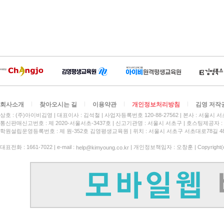
회사소개
찾아오시는 길
이용약관
개인정보처리방침
김영 저작
상호 : (주)아이비김영
대표이사 : 김석철
사업자등록번호 120-88-27562
본사 : 서울시 서
통신판매신고번호 : 제 2020-서울서초-3437호
신고기관명 : 서울시 서초구
호스팅제공자 : 
학원설립운영등록번호 : 제 원-352호 김영평생교육원 | 위치 : 서울시 서초구 서초대로78길 4
대표전화 : 1661-7022 | e-mail :
| 개인정보책임자 : 오창훈 | Copyright(c)
help@kimyoung.co.kr