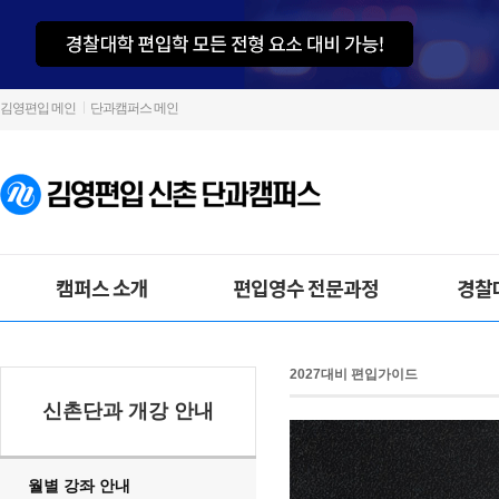
김영편입 메인
단과캠퍼스 메인
캠퍼스 소개
편입영수 전문과정
경찰
2027대비 편입가이드
신촌단과 개강 안내
월별 강좌 안내