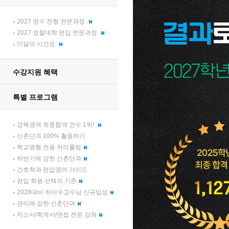
2027 영수 전형 전문과정
2027 경찰대학 편입 전문과정
이달의 시간표
수강지원 혜택
특별 프로그램
강북권역 최종합격 건수 1위!
신촌단과 100% 활용하기
학교병행 전용 커리큘럼
하반기에 강한 신촌단과
간호학과 편입영어 가이드
편입 학원 선택의 기준
2028대비 허이수교수님 신규입성
관리에 강한 신촌단과
자소서/학계서/면접 전문 강좌