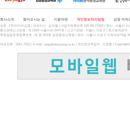
회사소개
찾아오시는 길
이용약관
개인정보처리방침
김영 저작
상호 : (주)아이비김영
대표이사 : 김석철
사업자등록번호 120-88-27562
본사 : 서울시 서
통신판매신고번호 : 제 2020-서울서초-3437호
신고기관명 : 서울시 서초구
호스팅제공자 : 
학원설립운영등록번호 : 제 원-352호 김영평생교육원 | 위치 : 서울시 서초구 서초대로78길 4
대표전화 : 1661-7022 | e-mail :
| 개인정보책임자 : 오창훈 | Copyright(c)
help@kimyoung.co.kr