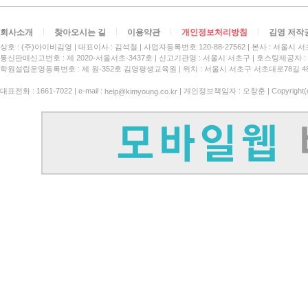
회사소개
찾아오시는 길
이용약관
개인정보처리방침
김영 저작
상호 : (주)아이비김영
대표이사 : 김석철
사업자등록번호 120-88-27562
본사 : 서울시 서
통신판매신고번호 : 제 2020-서울서초-3437호
신고기관명 : 서울시 서초구
호스팅제공자 : 
학원설립운영등록번호 : 제 원-352호 김영평생교육원 | 위치 : 서울시 서초구 서초대로78길 4
대표전화 : 1661-7022 | e-mail :
| 개인정보책임자 : 오창훈 | Copyright(c)
help@kimyoung.co.kr