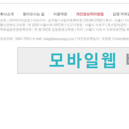
회사소개
찾아오시는 길
이용약관
개인정보처리방침
김영 저작
상호 : (주)아이비김영
대표이사 : 김석철
사업자등록번호 120-88-27562
본사 : 서울시 서
통신판매신고번호 : 제 2020-서울서초-3437호
신고기관명 : 서울시 서초구
호스팅제공자 : 
학원설립운영등록번호 : 제 원-352호 김영평생교육원 | 위치 : 서울시 서초구 서초대로78길 4
대표전화 : 1661-7022 | e-mail :
| 개인정보책임자 : 오창훈 | Copyright(c)
help@kimyoung.co.kr