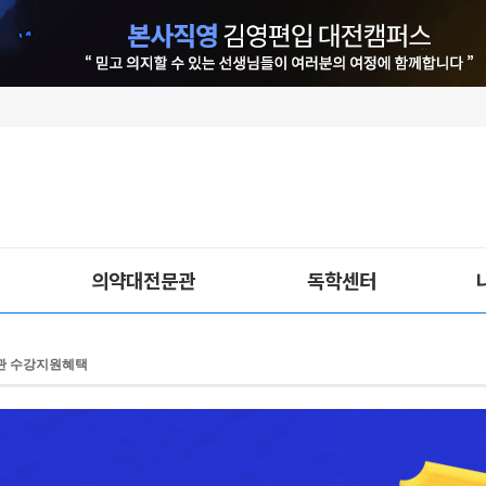
의약대전문관
독학센터
관 수강지원혜택