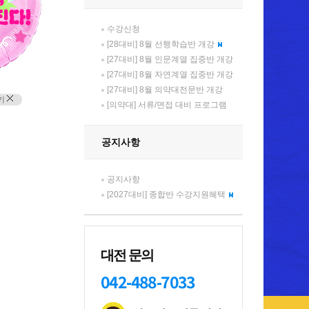
수강신청
[28대비] 8월 선행학습반 개강
[27대비] 8월 인문계열 집중반 개강
[27대비] 8월 자연계열 집중반 개강
[27대비] 8월 의약대전문반 개강
기
[의약대] 서류/면접 대비 프로그램
공지사항
공지사항
[2027대비] 종합반 수강지원혜택
대전 문의
042-488-7033