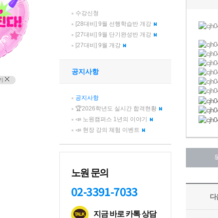
수강신청
[28대비] 9월 선행학습반 개강
[27대비] 9월 단기완성반 개강
[27대비] 9월 개강
공지사항
기
공지사항
🏆2026학년도 실시간 합격현황
📣 노원캠퍼스 1년의 이야기
📣 현장 강의 체험 이벤트
노원 문의
02-3391-7033
지금 바로 카톡 상담