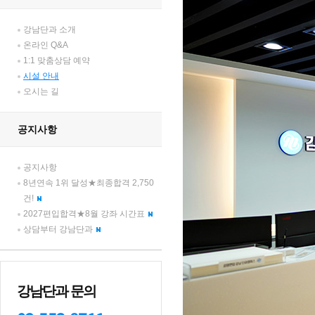
강남단과 소개
온라인 Q&A
1:1 맞춤상담 예약
시설 안내
오시는 길
공지사항
공지사항
8년연속 1위 달성★최종합격 2,750
건!
2027편입합격★8월 강좌 시간표
상담부터 강남단과
강남단과 문의