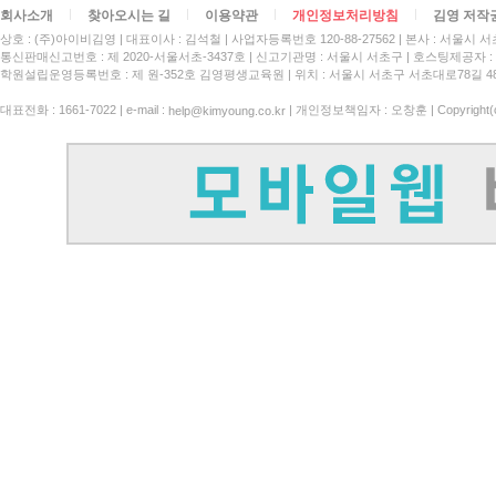
회사소개
찾아오시는 길
이용약관
개인정보처리방침
김영 저작
상호 : (주)아이비김영
대표이사 : 김석철
사업자등록번호 120-88-27562
본사 : 서울시 서
통신판매신고번호 : 제 2020-서울서초-3437호
신고기관명 : 서울시 서초구
호스팅제공자 : 
학원설립운영등록번호 : 제 원-352호 김영평생교육원 | 위치 : 서울시 서초구 서초대로78길 4
대표전화 : 1661-7022 | e-mail :
| 개인정보책임자 : 오창훈 | Copyright(c)
help@kimyoung.co.kr