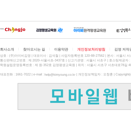
회사소개
찾아오시는 길
이용약관
개인정보처리방침
김영 저작
상호 : (주)아이비김영
대표이사 : 김석철
사업자등록번호 120-88-27562
본사 : 서울시 서
통신판매신고번호 : 제 2020-서울서초-3437호
신고기관명 : 서울시 서초구
호스팅제공자 : 
학원설립운영등록번호 : 제 원-352호 김영평생교육원 | 위치 : 서울시 서초구 서초대로78길 4
대표전화 : 1661-7022 | e-mail :
| 개인정보책임자 : 오창훈 | Copyright(c)
help@kimyoung.co.kr