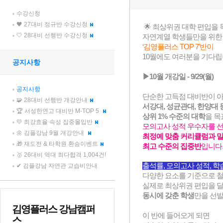
수강신청
🖤 27대비 정규반 수강신청
🤍 28대비 선행반 수강신청
공지사항
공지사항
🧩 28대비 선행반 개강안내
🏆 서성한연고 대비반 M-TOP 5
💛 최강효율 속성 집중몰입반
🌼 김플강남 9월 개강안내
🎁 재도전 & 타학원 환승이벤트
🥇 26대비 역대 최다합격 1,004건!
✔ 김플강남 자연관 교습비안내
김영플러스 강남캠퍼
스