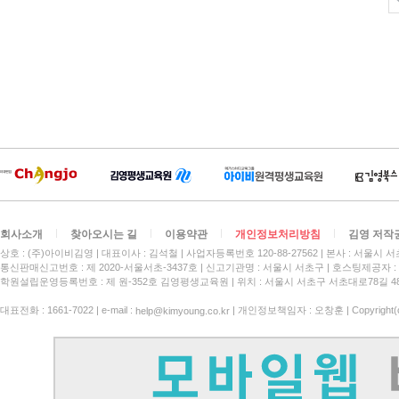
회사소개
찾아오시는 길
이용약관
개인정보처리방침
김영 저작
상호 : (주)아이비김영
대표이사 : 김석철
사업자등록번호 120-88-27562
본사 : 서울시 서
통신판매신고번호 : 제 2020-서울서초-3437호
신고기관명 : 서울시 서초구
호스팅제공자 : 
학원설립운영등록번호 : 제 원-352호 김영평생교육원 | 위치 : 서울시 서초구 서초대로78길 4
대표전화 : 1661-7022 | e-mail :
| 개인정보책임자 : 오창훈 | Copyright(c)
help@kimyoung.co.kr