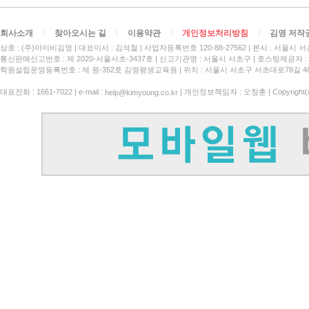
회사소개
찾아오시는 길
이용약관
개인정보처리방침
김영 저작
상호 : (주)아이비김영
대표이사 : 김석철
사업자등록번호 120-88-27562
본사 : 서울시 서
통신판매신고번호 : 제 2020-서울서초-3437호
신고기관명 : 서울시 서초구
호스팅제공자 : 
학원설립운영등록번호 : 제 원-352호 김영평생교육원 | 위치 : 서울시 서초구 서초대로78길 4
대표전화 : 1661-7022 | e-mail :
| 개인정보책임자 : 오창훈 | Copyright(c)
help@kimyoung.co.kr