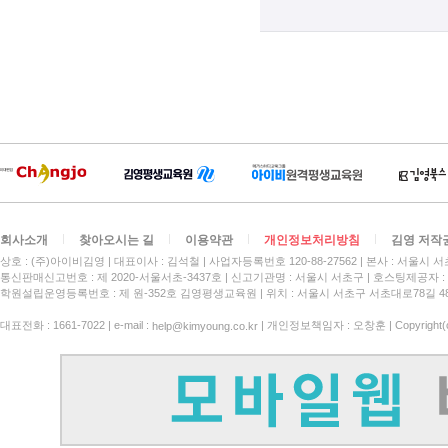
회사소개
찾아오시는 길
이용약관
개인정보처리방침
김영 저작
상호 : (주)아이비김영
대표이사 : 김석철
사업자등록번호 120-88-27562
본사 : 서울시 서
통신판매신고번호 : 제 2020-서울서초-3437호
신고기관명 : 서울시 서초구
호스팅제공자 : 
학원설립운영등록번호 : 제 원-352호 김영평생교육원 | 위치 : 서울시 서초구 서초대로78길 4
대표전화 : 1661-7022 | e-mail :
| 개인정보책임자 : 오창훈 | Copyright(c)
help@kimyoung.co.kr