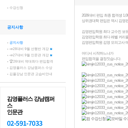
수강신청
공지사항
공지사항
📣28대비 9월 선행반 개강
📣27대비 9월 인문관 개강
🏆26대비 역대최다 편입합격
김영플러스 강남캠퍼스 수상
김플강남 인문관 교습비안내
김영플러스 강남캠퍼
스
인문관
02-591-7033