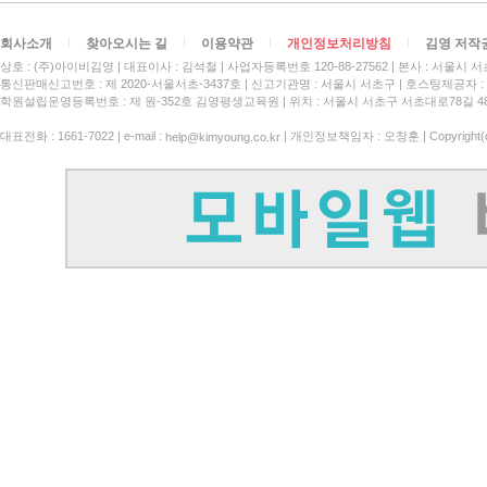
회사소개
찾아오시는 길
이용약관
개인정보처리방침
김영 저작
상호 : (주)아이비김영
대표이사 : 김석철
사업자등록번호 120-88-27562
본사 : 서울시 서
통신판매신고번호 : 제 2020-서울서초-3437호
신고기관명 : 서울시 서초구
호스팅제공자 : 
학원설립운영등록번호 : 제 원-352호 김영평생교육원 | 위치 : 서울시 서초구 서초대로78길 4
대표전화 : 1661-7022 | e-mail :
| 개인정보책임자 : 오창훈 | Copyright(c)
help@kimyoung.co.kr