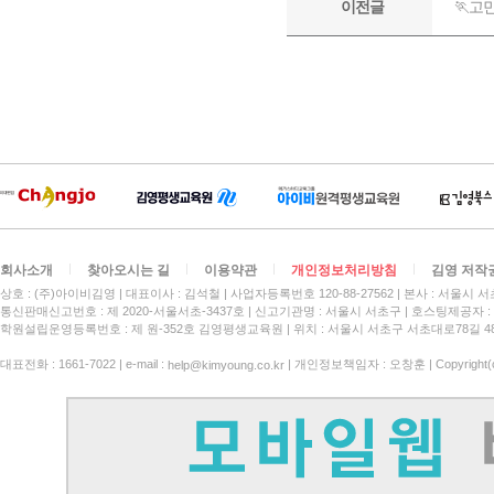
회사소개
찾아오시는 길
이용약관
개인정보처리방침
김영 저작
상호 : (주)아이비김영
대표이사 : 김석철
사업자등록번호 120-88-27562
본사 : 서울시 서
통신판매신고번호 : 제 2020-서울서초-3437호
신고기관명 : 서울시 서초구
호스팅제공자 : 
학원설립운영등록번호 : 제 원-352호 김영평생교육원 | 위치 : 서울시 서초구 서초대로78길 4
대표전화 : 1661-7022 | e-mail :
| 개인정보책임자 : 오창훈 | Copyright(c)
help@kimyoung.co.kr