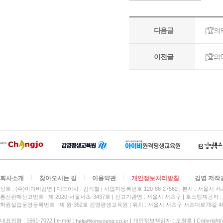
회사소개
찾아오시는 길
이용약관
개인정보처리방침
김영 저작
상호 : (주)아이비김영
대표이사 : 김석철
사업자등록번호 120-88-27562
본사 : 서울시 서
통신판매신고번호 : 제 2020-서울서초-3437호
신고기관명 : 서울시 서초구
호스팅제공자 : 
학원설립운영등록번호 : 제 원-352호 김영평생교육원 | 위치 : 서울시 서초구 서초대로78길 4
대표전화 : 1661-7022 | e-mail :
| 개인정보책임자 : 오창훈 | Copyright(c)
help@kimyoung.co.kr