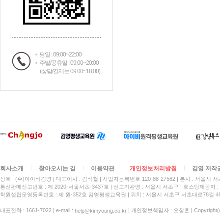
평일 : 09:00~22:00
주말/공휴일 : 09:00~20:00
(상담/결제는 09:00~18:00)
회사소개
찾아오시는 길
이용약관
개인정보처리방침
김영 저작
상호 : (주)아이비김영
대표이사 : 김석철
사업자등록번호 120-88-27562
본사 : 서울시 서
통신판매신고번호 : 제 2020-서울서초-3437호
신고기관명 : 서울시 서초구
호스팅제공자 : 
학원설립운영등록번호 : 제 원-352호 김영평생교육원 | 위치 : 서울시 서초구 서초대로78길 4
대표전화 : 1661-7022 | e-mail :
| 개인정보책임자 : 오창훈 | Copyright(c)
help@kimyoung.co.kr