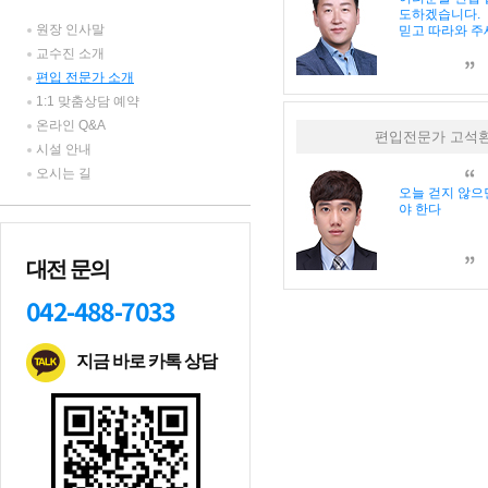
도하겠습니다.
원장 인사말
믿고 따라와 주
교수진 소개
편입 전문가 소개
1:1 맞춤상담 예약
온라인 Q&A
편입전문가 고석
시설 안내
오시는 길
오늘 걷지 않으
야 한다
대전 문의
042-488-7033
지금 바로 카톡 상담