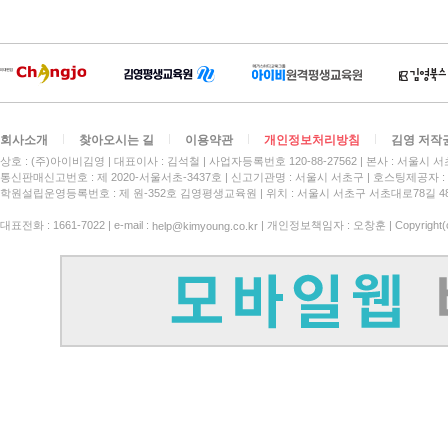
회사소개
찾아오시는 길
이용약관
개인정보처리방침
김영 저작
상호 : (주)아이비김영
대표이사 : 김석철
사업자등록번호 120-88-27562
본사 : 서울시 서
통신판매신고번호 : 제 2020-서울서초-3437호
신고기관명 : 서울시 서초구
호스팅제공자 : 
학원설립운영등록번호 : 제 원-352호 김영평생교육원 | 위치 : 서울시 서초구 서초대로78길 4
대표전화 : 1661-7022 | e-mail :
| 개인정보책임자 : 오창훈 | Copyright(c)
help@kimyoung.co.kr