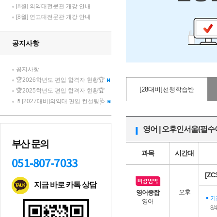
[8월] 의약대전문관 개강 안내
[8월] 연고대전문관 개강 안내
공지사항
공지사항
🏆2026학년도 편입 합격자 현황🏆
[28대비]선행학습반
🏆2025학년도 편입 합격자 현황🏆
💊[2027대비]의약대 편입 컨설팅🩺
영어 | 오후인서울(필
부산 문의
과목
시간대
051-807-7033
[Z
지금 바로 카톡 상담
오후
영어종합
기
영어
8/