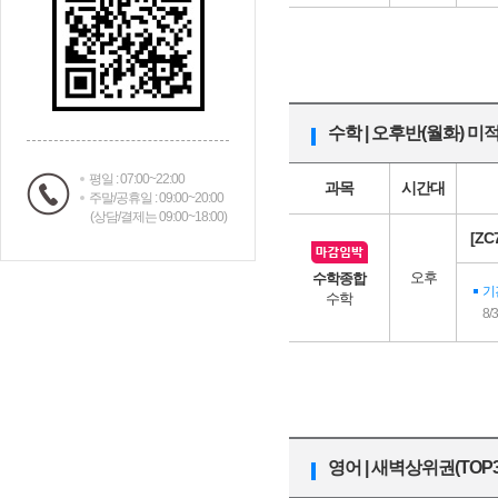
수학 | 오후반(월화) 
평일 : 07:00~22:00
과목
시간대
주말/공휴일 : 09:00~20:00
(상담/결제는 09:00~18:00)
[Z
오후
수학종합
기
수학
8/
영어 | 새벽상위권(TOP3