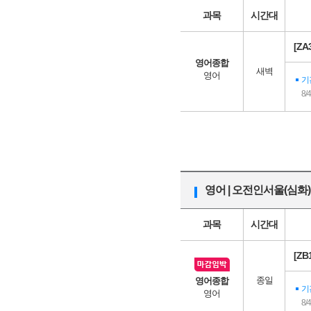
과목
시간대
[ZA
영어종합
새벽
영어
기
8/
영어 | 오전인서울(심화)
과목
시간대
[Z
종일
영어종합
기
영어
8/