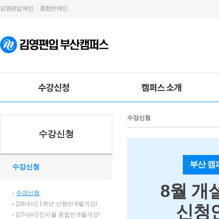
김영편입 메인
종합반 메인
수강신청
캠퍼스 소개
수강신청
수강신청
부산 캠
수강신청
8월 개
수강신청
[28대비] 1학년 선행반 8월개강!
신청
[27대비] 인서울 종합반 8월개강!