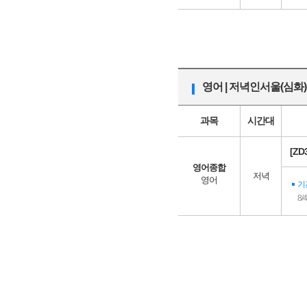
영어 | 저녁인서울(심화)
과목
시간대
[Z
영어종합
저녁
영어
기
8/