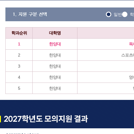
일반
학
학과순위
대학명
1
한양대
독
2
한양대
스포츠
3
한양대
4
한양대
영
5
한양대