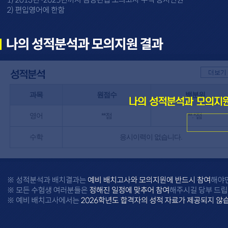
과목
원점수
백분위
영어
**점
**.*점
수학
응시이력이 없습니다.