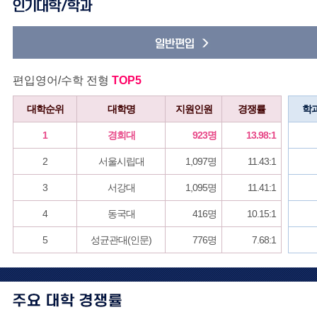
편입영어/수학 전형
TOP5
대학순위
대학명
지원인원
경쟁률
학
1
경희대
923명
13.98:1
2
서울시립대
1,097명
11.43:1
3
서강대
1,095명
11.41:1
4
동국대
416명
10.15:1
5
성균관대(인문)
776명
7.68:1