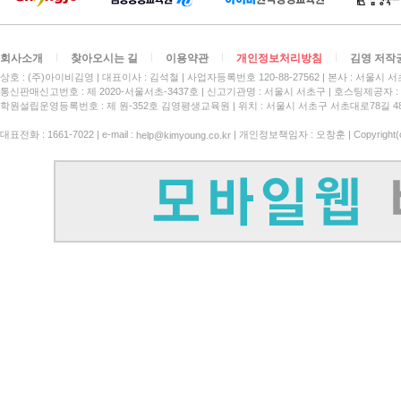
회사소개
찾아오시는 길
이용약관
개인정보처리방침
김영 저작
상호 : (주)아이비김영
대표이사 : 김석철
사업자등록번호 120-88-27562
본사 : 서울시 서
통신판매신고번호 : 제 2020-서울서초-3437호
신고기관명 : 서울시 서초구
호스팅제공자 : 
학원설립운영등록번호 : 제 원-352호 김영평생교육원 | 위치 : 서울시 서초구 서초대로78길 4
대표전화 : 1661-7022 | e-mail :
| 개인정보책임자 : 오창훈 | Copyright(c)
help@kimyoung.co.kr