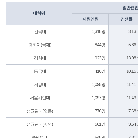
일반편
대학명
지원인원
경쟁률
건국대
1,318명
3.13 
경희대(국제)
844명
5.66 
경희대
923명
13.98 
동국대
416명
10.15 
서강대
1,095명
11.41 
서울시립대
1,097명
11.43 
성균관대(인문)
776명
7.68 
성균관대(자연)
561명
3.64 
숙명여대
548명
7.31 