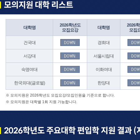
2026학년도
2026
대학명
대학명
모집요강
모집
건국대
경희대
서강대
서울시립대
숙명여대
이화여대
한국외대(글로벌)
한양대
※ 모의지원은 2026학년도 모집요강/모집인원을 기준으로 합니다.
※ 모의지원은 대학별 1회 지원 가능합니다.