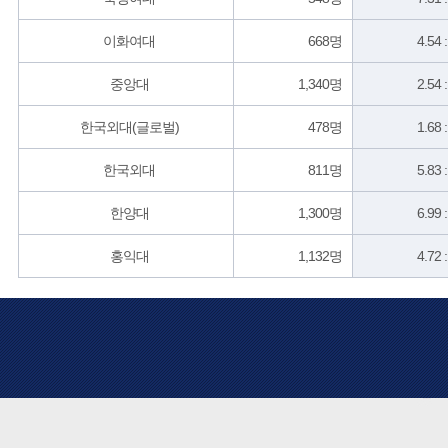
이화여대
668명
4.54 
중앙대
1,340명
2.54 
한국외대(글로벌)
478명
1.68 
한국외대
811명
5.83 
한양대
1,300명
6.99 
홍익대
1,132명
4.72 