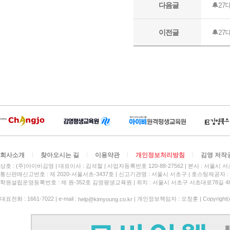
회사소개
찾아오시는 길
이용약관
개인정보처리방침
김영 저작
상호 : (주)아이비김영
대표이사 : 김석철
사업자등록번호 120-88-27562
본사 : 서울시 서
통신판매신고번호 : 제 2020-서울서초-3437호
신고기관명 : 서울시 서초구
호스팅제공자 : 
학원설립운영등록번호 : 제 원-352호 김영평생교육원 | 위치 : 서울시 서초구 서초대로78길 4
대표전화 : 1661-7022 | e-mail :
| 개인정보책임자 : 오창훈 | Copyright(c)
help@kimyoung.co.kr