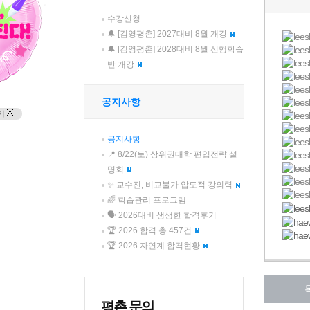
수강신청
🔔 [김영평촌] 2027대비 8월 개강
🔔 [김영평촌] 2028대비 8월 선행학습
반 개강
공지사항
기
공지사항
📍 8/22(토) 상위권대학 편입전략 설
명회
✨ 교수진, 비교불가 압도적 강의력
🌈 학습관리 프로그램
🗣️ 2026대비 생생한 합격후기
🏆 2026 합격 총 457건
🏆 2026 자연계 합격현황
평촌 문의