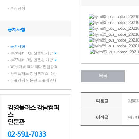
수강신청
공지사항
공지사항
📣28대비 9월 선행반 개강
📣27대비 9월 인문관 개강
🏆26대비 역대최다 편입합격
김영플러스 강남캠퍼스 수상
김플강남 인문관 교습비안내
김영플러스 강남캠퍼
스
인문관
02-591-7033