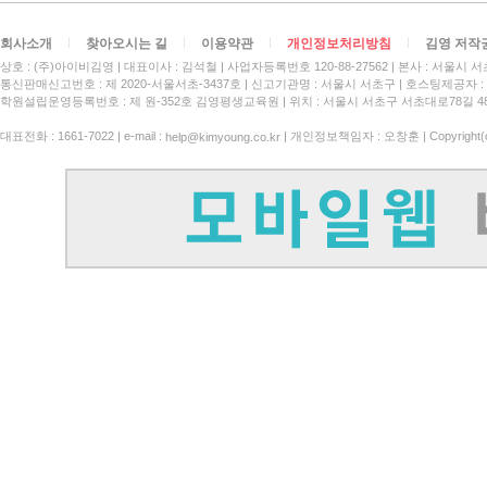
회사소개
찾아오시는 길
이용약관
개인정보처리방침
김영 저작
상호 : (주)아이비김영
대표이사 : 김석철
사업자등록번호 120-88-27562
본사 : 서울시 서
통신판매신고번호 : 제 2020-서울서초-3437호
신고기관명 : 서울시 서초구
호스팅제공자 : 
학원설립운영등록번호 : 제 원-352호 김영평생교육원 | 위치 : 서울시 서초구 서초대로78길 4
대표전화 : 1661-7022 | e-mail :
| 개인정보책임자 : 오창훈 | Copyright(c)
help@kimyoung.co.kr