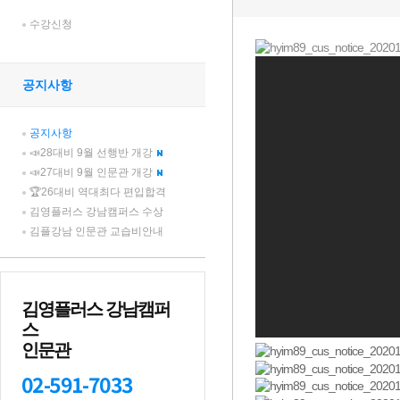
수강신청
공지사항
공지사항
📣28대비 9월 선행반 개강
📣27대비 9월 인문관 개강
🏆26대비 역대최다 편입합격
김영플러스 강남캠퍼스 수상
김플강남 인문관 교습비안내
김영플러스 강남캠퍼
스
인문관
02-591-7033