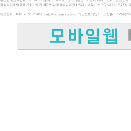
통신판매신고번호 : 제 2020-서울서초-3437호
신고기관명 : 서울시 서초구
호스팅제공자 : 
학원설립운영등록번호 : 제 원-352호 김영평생교육원 | 위치 : 서울시 서초구 서초대로78길 4
대표전화 : 1661-7022 | e-mail :
| 개인정보책임자 : 오창훈 | Copyright(c)
help@kimyoung.co.kr