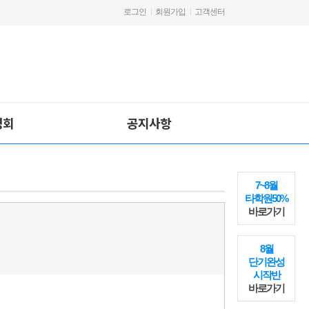
로그인
회원가입
고객센터
명회
공지사항
7~8월
타학원50%
바로가기
8월
단기완성
시작반
바로가기