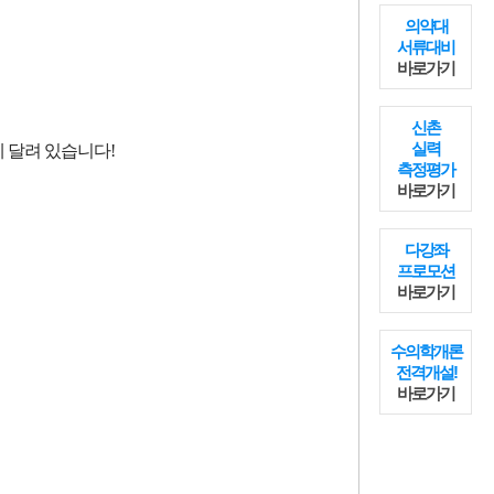
의약대
서류대비
바로가기
신촌
실력
측정평가
바로가기
다강좌
프로모션
바로가기
수의학개론
전격개설!
바로가기