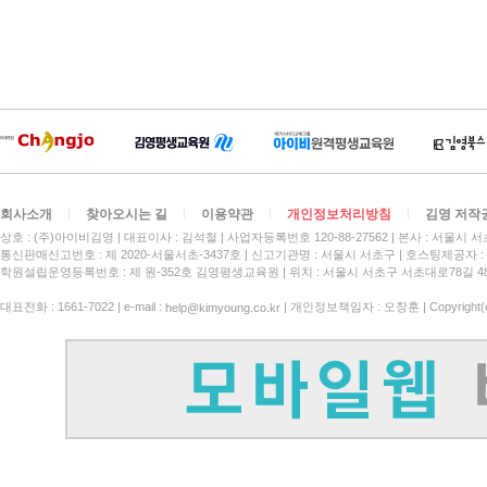
회사소개
찾아오시는 길
이용약관
개인정보처리방침
김영 저작
상호 : (주)아이비김영
대표이사 : 김석철
사업자등록번호 120-88-27562
본사 : 서울시 서
통신판매신고번호 : 제 2020-서울서초-3437호
신고기관명 : 서울시 서초구
호스팅제공자 : 
학원설립운영등록번호 : 제 원-352호 김영평생교육원 | 위치 : 서울시 서초구 서초대로78길 4
대표전화 : 1661-7022 | e-mail :
| 개인정보책임자 : 오창훈 | Copyright(c)
help@kimyoung.co.kr