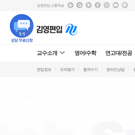
김영편입 소통채널
교수소개
영어/수학
연고대/전공
편입정보
모의평가
합격수기
온라인상담