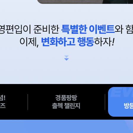
경
캠
품
퍼
팡
스
팡
방
출
문
첵
상
챌
담
린
이
지
벤
트