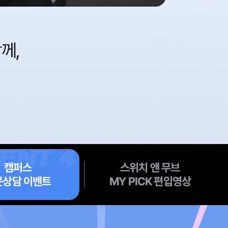
스
위
치
앤
무
브
my
pick
편
입