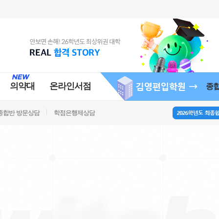
의약대
온라인서점
종
종합반 방문상담
학점은행제상담