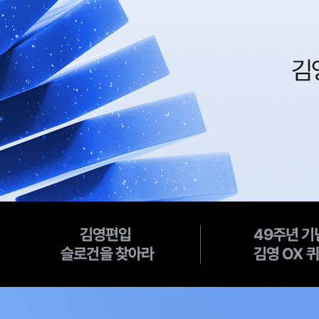
탭
김
49
앵
영
주
커
편
년
위
입
기
치
슬
념!
로
김
건
영
을
OX
찾
퀴
아
즈